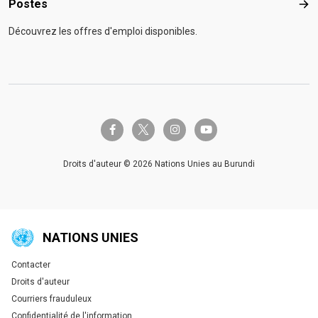
Postes
Pos
Découvrez les offres d'emploi disponibles.
twitter-x
facebook-f
instagram
youtube
Droits d'auteur © 2026 Nations Unies au Burundi
NATIONS UNIES
Contacter
Global U.N. menu
Droits d'auteur
Courriers frauduleux
Confidentialité de l'information