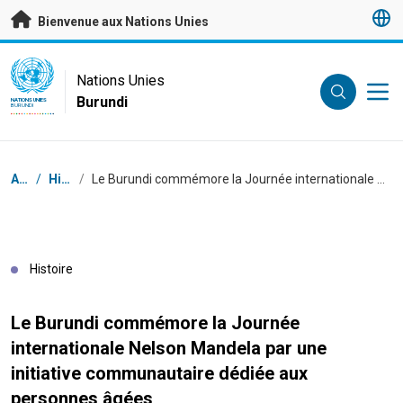
Passer au contenu principal
Bienvenue aux Nations Unies
UN Logo
Nations Unies
Burundi
NATIONS UNIES
BURUNDI
Fil d'Ariane
Accueil
/
Histoires
/
Le Burundi commémore la Journée internationale Nelson Mandela par une initiative communautaire dédiée aux personnes âgées
Histoire
Le Burundi commémore la Journée
internationale Nelson Mandela par une
initiative communautaire dédiée aux
personnes âgées