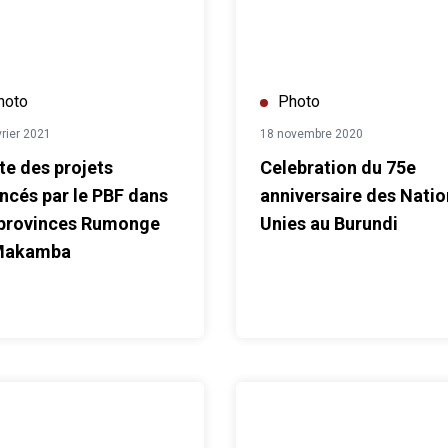
hoto
Photo
vrier 2021
18 novembre 2020
ite des projets
Celebration du 75e
ancés par le PBF dans
anniversaire des Natio
 provinces Rumonge
Unies au Burundi
Makamba
ll
Journée des Nations Unies 2