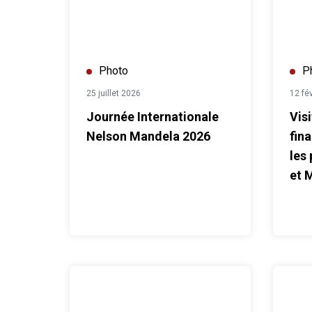
Photo
P
25 juillet 2026
12 fé
Journée Internationale
Vis
Nelson Mandela 2026
fin
les
et 
Campagne UN 75 avec les chefs d'agence
Town Ha