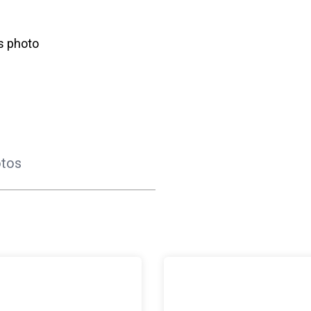
s photo
des projets financés par le PBF dans les provinces Rumonge et
Celebration du 75e anniversai