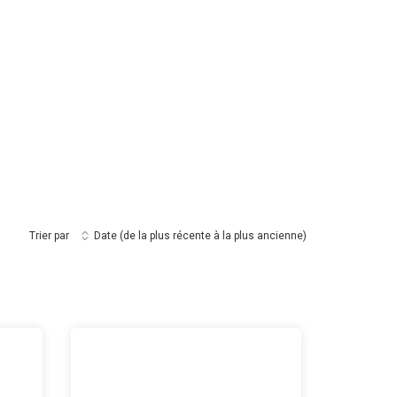
Trier par
Date (de la plus récente à la plus ancienne)
 Makamba
re des Nations Unies au Burundi
Campagne UN 75 avec Sisters in Success