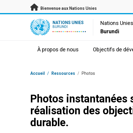
Passer au contenu principal
Bienvenue aux Nations Unies
UN Logo
Nations Unie
NATIONS UNIES
BURUNDI
Burundi
À propos de nous
Objectifs de dé
Fil d'Ariane
Accueil
/
Ressources
/
Photos
Photos instantanées s
réalisation des objec
durable.