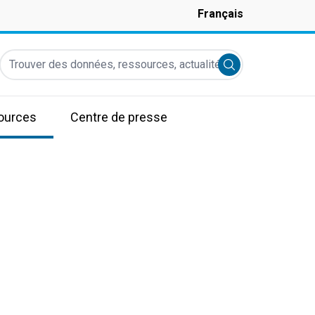
Français
Trouver des données, ressources, actualités et autres informati
Submit search
ources
Centre de presse