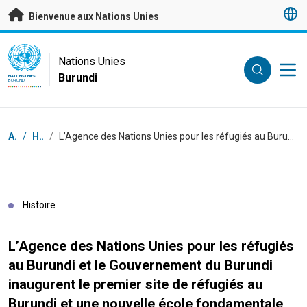
Passer au contenu principal
Bienvenue aux Nations Unies
UN Logo
Nations Unies
Burundi
NATIONS UNIES
BURUNDI
Fil d'Ariane
Accueil
/
Histoires
/
L’Agence des Nations Unies pour les réfugiés au Burundi et le Gouvernement du Burundi inaugurent le premier site de réfugiés au Burundi et une nouvelle école fondamentale construite avec l’appui de KOICA
Histoire
L’Agence des Nations Unies pour les réfugiés
au Burundi et le Gouvernement du Burundi
inaugurent le premier site de réfugiés au
Burundi et une nouvelle école fondamentale