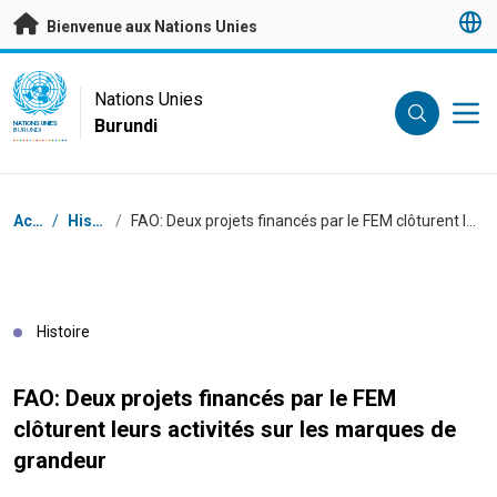
Passer au contenu principal
Bienvenue aux Nations Unies
UN Logo
Nations Unies
Burundi
NATIONS UNIES
BURUNDI
Fil d'Ariane
Accueil
/
Histoires
/
FAO: Deux projets financés par le FEM clôturent leurs activités sur les marques de grandeur
Histoire
FAO: Deux projets financés par le FEM
clôturent leurs activités sur les marques de
grandeur