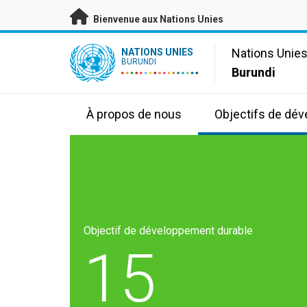
Passer au contenu principal
Bienvenue aux Nations Unies
UN Logo
Nations Unie
NATIONS UNIES
BURUNDI
Burundi
À propos de nous
Objectifs de dé
Objectif de développement durable
15