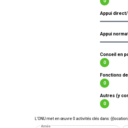
0
Appui direct
Appui normat
Conseil en po
0
Fonctions de
0
Autres (y co
0
L'ONU met en œuvre 0 activités clés dans: {{location
Année