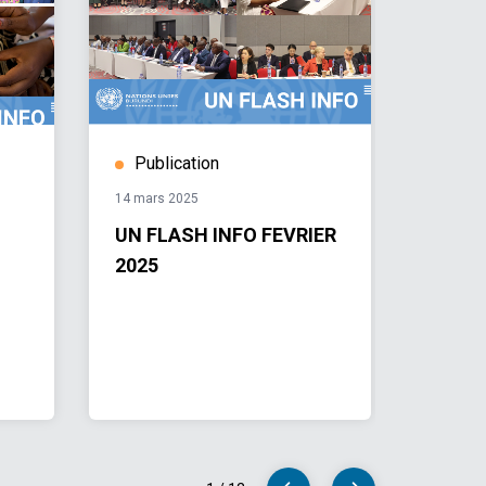
Publication
Hist
14 mars 2025
04 nove
UN FLASH INFO FEVRIER
Célébr
2025
Journ
Unies