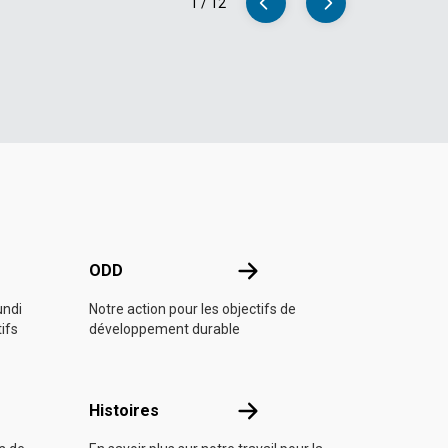
1
/
12
e l'ONU
ODD
ODD
undi
Notre action pour les objectifs de
tifs
développement durable
Histoires
Histoires