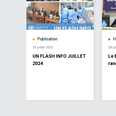
Publication
H
29 juillet 2025
28 ju
IN
UN FLASH INFO JUILLET
Le 
2024
ran