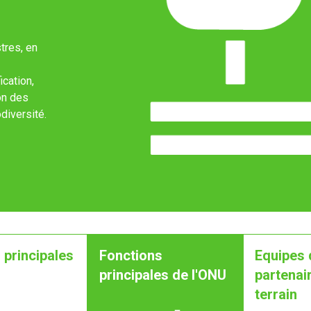
tres, en
ication,
on des
diversité.
 principales
Fonctions
Equipes 
principales de l'ONU
partenair
terrain