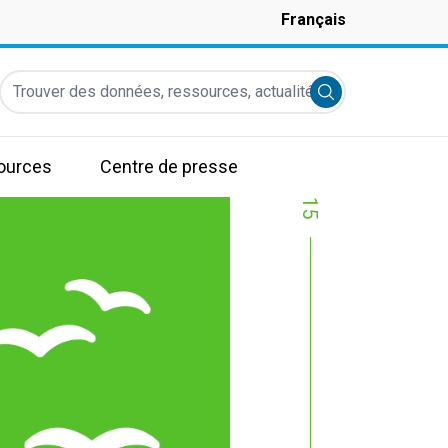
Français
Trouver des données, ressources, actualités et autres informati
Submit search
ources
Centre de presse
15